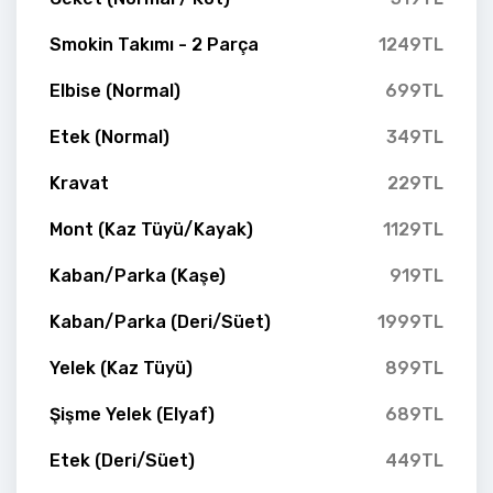
Smokin Takımı - 2 Parça
1249TL
Elbise (Normal)
699TL
Etek (Normal)
349TL
Kravat
229TL
Mont (Kaz Tüyü/Kayak)
1129TL
Kaban/Parka (Kaşe)
919TL
Kaban/Parka (Deri/Süet)
1999TL
Yelek (Kaz Tüyü)
899TL
Şişme Yelek (Elyaf)
689TL
Etek (Deri/Süet)
449TL