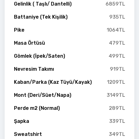
Gelinlik ( Taşlı/ Dantelli)
6859TL
Battaniye (Tek Kişilik)
935TL
Pike
1064TL
Masa Örtüsü
479TL
Gömlek (İpek/Saten)
499TL
Nevresim Takımı
919TL
Kaban/Parka (Kaz Tüyü/Kayak)
1209TL
Mont (Deri/Süet/Napa)
3149TL
Perde m2 (Normal)
289TL
Şapka
339TL
Sweatshirt
349TL