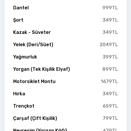
Dantel
999TL
Şort
349TL
Kazak - Süveter
349TL
Yelek (Deri/Süet)
2049TL
Yağmurluk
399TL
Yorgan (Tek Kişilik Elyaf)
899TL
Motorsiklet Montu
1679TL
Hırka
349TL
Trençkot
659TL
Çarşaf (Çift Kişilik)
799TL
Nevresim (Yorgan Kılıfı)
679TL