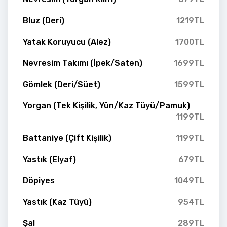
Bluz (Deri)
1219TL
Yatak Koruyucu (Alez)
1700TL
Nevresim Takımı (İpek/Saten)
1699TL
Gömlek (Deri/Süet)
1599TL
Yorgan (Tek Kişilik, Yün/Kaz Tüyü/Pamuk)
1199TL
Battaniye (Çift Kişilik)
1199TL
Yastık (Elyaf)
679TL
Döpiyes
1049TL
Yastık (Kaz Tüyü)
954TL
Şal
289TL