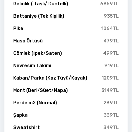
Gelinlik ( Taşlı/ Dantelli)
6859TL
Battaniye (Tek Kişilik)
935TL
Pike
1064TL
Masa Örtüsü
479TL
Gömlek (İpek/Saten)
499TL
Nevresim Takımı
919TL
Kaban/Parka (Kaz Tüyü/Kayak)
1209TL
Mont (Deri/Süet/Napa)
3149TL
Perde m2 (Normal)
289TL
Şapka
339TL
Sweatshirt
349TL