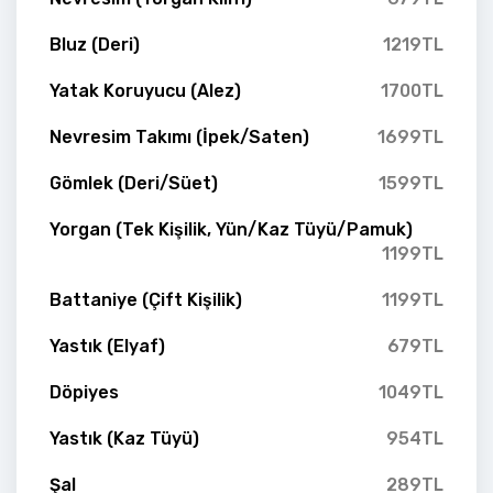
Bluz (Deri)
1219TL
Yatak Koruyucu (Alez)
1700TL
Nevresim Takımı (İpek/Saten)
1699TL
Gömlek (Deri/Süet)
1599TL
Yorgan (Tek Kişilik, Yün/Kaz Tüyü/Pamuk)
1199TL
Battaniye (Çift Kişilik)
1199TL
Yastık (Elyaf)
679TL
Döpiyes
1049TL
Yastık (Kaz Tüyü)
954TL
Şal
289TL