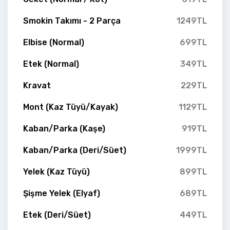
Smokin Takımı - 2 Parça
1249TL
Elbise (Normal)
699TL
Etek (Normal)
349TL
Kravat
229TL
Mont (Kaz Tüyü/Kayak)
1129TL
Kaban/Parka (Kaşe)
919TL
Kaban/Parka (Deri/Süet)
1999TL
Yelek (Kaz Tüyü)
899TL
Şişme Yelek (Elyaf)
689TL
Etek (Deri/Süet)
449TL