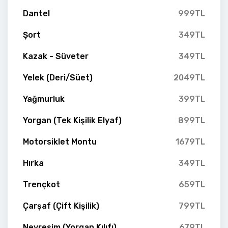
Dantel
999TL
Şort
349TL
Kazak - Süveter
349TL
Yelek (Deri/Süet)
2049TL
Yağmurluk
399TL
Yorgan (Tek Kişilik Elyaf)
899TL
Motorsiklet Montu
1679TL
Hırka
349TL
Trençkot
659TL
Çarşaf (Çift Kişilik)
799TL
Nevresim (Yorgan Kılıfı)
679TL