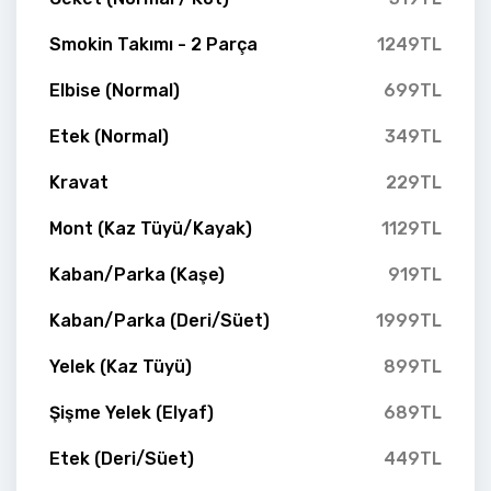
Smokin Takımı - 2 Parça
1249TL
Elbise (Normal)
699TL
Etek (Normal)
349TL
Kravat
229TL
Mont (Kaz Tüyü/Kayak)
1129TL
Kaban/Parka (Kaşe)
919TL
Kaban/Parka (Deri/Süet)
1999TL
Yelek (Kaz Tüyü)
899TL
Şişme Yelek (Elyaf)
689TL
Etek (Deri/Süet)
449TL