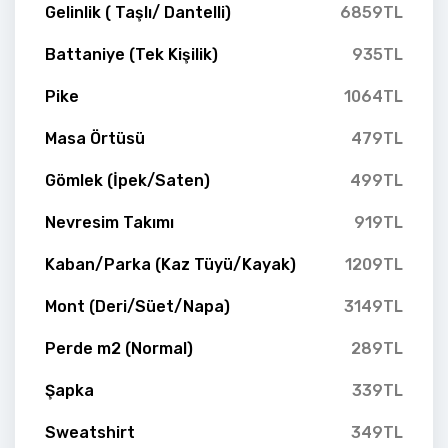
Gelinlik ( Taşlı/ Dantelli)
6859TL
Battaniye (Tek Kişilik)
935TL
Pike
1064TL
Masa Örtüsü
479TL
Gömlek (İpek/Saten)
499TL
Nevresim Takımı
919TL
Kaban/Parka (Kaz Tüyü/Kayak)
1209TL
Mont (Deri/Süet/Napa)
3149TL
Perde m2 (Normal)
289TL
Şapka
339TL
Sweatshirt
349TL