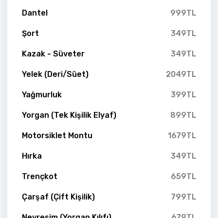
Dantel
999TL
Şort
349TL
Kazak - Süveter
349TL
Yelek (Deri/Süet)
2049TL
Yağmurluk
399TL
Yorgan (Tek Kişilik Elyaf)
899TL
Motorsiklet Montu
1679TL
Hırka
349TL
Trençkot
659TL
Çarşaf (Çift Kişilik)
799TL
Nevresim (Yorgan Kılıfı)
679TL