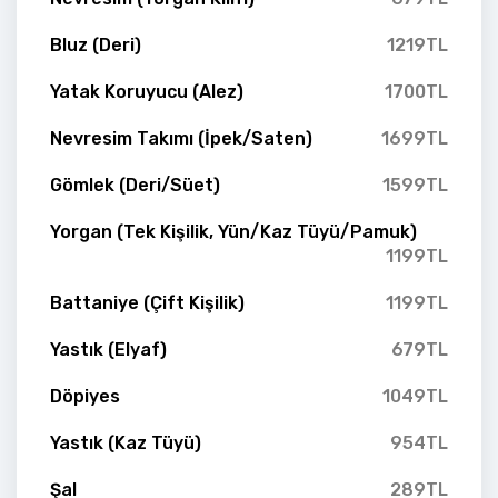
Bluz (Deri)
1219TL
Yatak Koruyucu (Alez)
1700TL
Nevresim Takımı (İpek/Saten)
1699TL
Gömlek (Deri/Süet)
1599TL
Yorgan (Tek Kişilik, Yün/Kaz Tüyü/Pamuk)
1199TL
Battaniye (Çift Kişilik)
1199TL
Yastık (Elyaf)
679TL
Döpiyes
1049TL
Yastık (Kaz Tüyü)
954TL
Şal
289TL