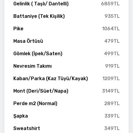
Gelinlik ( Taşlı/ Dantelli)
6859TL
Battaniye (Tek Kişilik)
935TL
Pike
1064TL
Masa Örtüsü
479TL
Gömlek (İpek/Saten)
499TL
Nevresim Takımı
919TL
Kaban/Parka (Kaz Tüyü/Kayak)
1209TL
Mont (Deri/Süet/Napa)
3149TL
Perde m2 (Normal)
289TL
Şapka
339TL
Sweatshirt
349TL