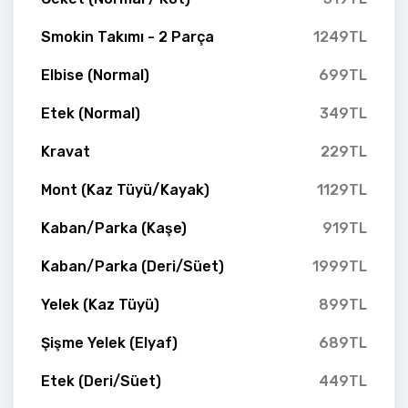
Smokin Takımı - 2 Parça
1249TL
Elbise (Normal)
699TL
Etek (Normal)
349TL
Kravat
229TL
Mont (Kaz Tüyü/Kayak)
1129TL
Kaban/Parka (Kaşe)
919TL
Kaban/Parka (Deri/Süet)
1999TL
Yelek (Kaz Tüyü)
899TL
Şişme Yelek (Elyaf)
689TL
Etek (Deri/Süet)
449TL