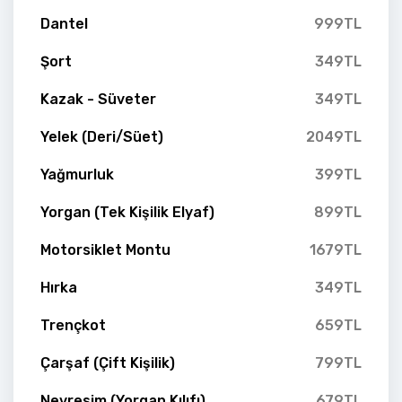
Dantel
999TL
Şort
349TL
Kazak - Süveter
349TL
Yelek (Deri/Süet)
2049TL
Yağmurluk
399TL
Yorgan (Tek Kişilik Elyaf)
899TL
Motorsiklet Montu
1679TL
Hırka
349TL
Trençkot
659TL
Çarşaf (Çift Kişilik)
799TL
Nevresim (Yorgan Kılıfı)
679TL