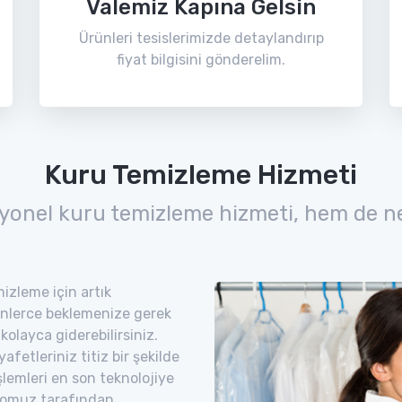
Valemiz Kapına Gelsin
Ürünleri tesislerimizde detaylandırıp
fiyat bilgisini gönderelim.
Kuru Temizleme Hizmeti
yonel kuru temizleme hizmeti, hem de n
izleme için artık
nlerce beklemenize gerek
kolayca giderebilirsiniz.
etleriniz titiz bir şekilde
şlemleri en son teknolojiye
romuz tarafından