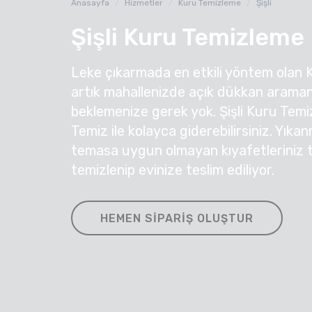
Anasayfa
Hizmetler
Kuru Temizleme
Şişli
Şişli Kuru Temizleme
Leke çıkarmada en etkili yöntem olan 
artık mahallenizde açık dükkan araman
beklemenize gerek yok. Şişli Kuru Temiz
Temiz ile kolayca giderebilirsiniz. Yıka
temasa uygun olmayan kıyafetleriniz ti
temizlenip evinize teslim ediliyor.
HEMEN SIPARIŞ OLUŞTUR