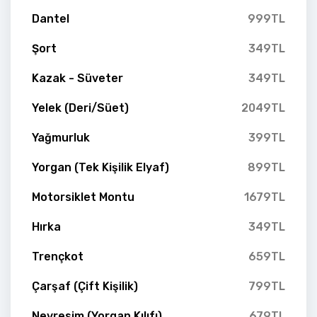
Dantel
999TL
Şort
349TL
Kazak - Süveter
349TL
Yelek (Deri/Süet)
2049TL
Yağmurluk
399TL
Yorgan (Tek Kişilik Elyaf)
899TL
Motorsiklet Montu
1679TL
Hırka
349TL
Trençkot
659TL
Çarşaf (Çift Kişilik)
799TL
Nevresim (Yorgan Kılıfı)
679TL