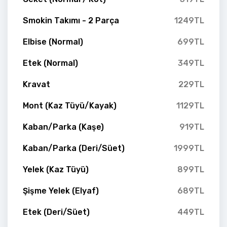
Smokin Takımı - 2 Parça
1249TL
Elbise (Normal)
699TL
Etek (Normal)
349TL
Kravat
229TL
Mont (Kaz Tüyü/Kayak)
1129TL
Kaban/Parka (Kaşe)
919TL
Kaban/Parka (Deri/Süet)
1999TL
Yelek (Kaz Tüyü)
899TL
Şişme Yelek (Elyaf)
689TL
Etek (Deri/Süet)
449TL