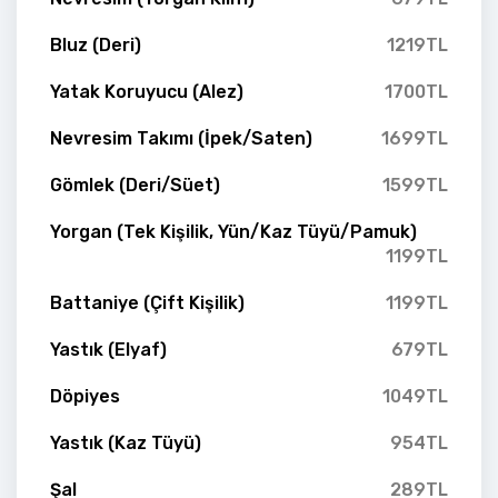
Bluz (Deri)
1219TL
Yatak Koruyucu (Alez)
1700TL
Nevresim Takımı (İpek/Saten)
1699TL
Gömlek (Deri/Süet)
1599TL
Yorgan (Tek Kişilik, Yün/Kaz Tüyü/Pamuk)
1199TL
Battaniye (Çift Kişilik)
1199TL
Yastık (Elyaf)
679TL
Döpiyes
1049TL
Yastık (Kaz Tüyü)
954TL
Şal
289TL