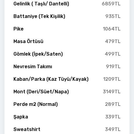
Gelinlik ( Taşlı/ Dantelli)
6859TL
Battaniye (Tek Kişilik)
935TL
Pike
1064TL
Masa Örtüsü
479TL
Gömlek (İpek/Saten)
499TL
Nevresim Takımı
919TL
Kaban/Parka (Kaz Tüyü/Kayak)
1209TL
Mont (Deri/Süet/Napa)
3149TL
Perde m2 (Normal)
289TL
Şapka
339TL
Sweatshirt
349TL