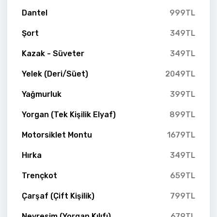
Dantel
999TL
Şort
349TL
Kazak - Süveter
349TL
Yelek (Deri/Süet)
2049TL
Yağmurluk
399TL
Yorgan (Tek Kişilik Elyaf)
899TL
Motorsiklet Montu
1679TL
Hırka
349TL
Trençkot
659TL
Çarşaf (Çift Kişilik)
799TL
Nevresim (Yorgan Kılıfı)
679TL