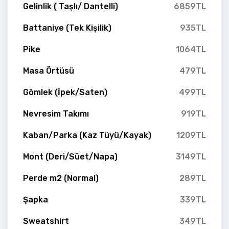
Gelinlik ( Taşlı/ Dantelli)
6859TL
Battaniye (Tek Kişilik)
935TL
Pike
1064TL
Masa Örtüsü
479TL
Gömlek (İpek/Saten)
499TL
Nevresim Takımı
919TL
Kaban/Parka (Kaz Tüyü/Kayak)
1209TL
Mont (Deri/Süet/Napa)
3149TL
Perde m2 (Normal)
289TL
Şapka
339TL
Sweatshirt
349TL