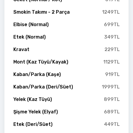
Smokin Takımı - 2 Parça
1249TL
Elbise (Normal)
699TL
Etek (Normal)
349TL
Kravat
229TL
Mont (Kaz Tüyü/Kayak)
1129TL
Kaban/Parka (Kaşe)
919TL
Kaban/Parka (Deri/Süet)
1999TL
Yelek (Kaz Tüyü)
899TL
Şişme Yelek (Elyaf)
689TL
Etek (Deri/Süet)
449TL