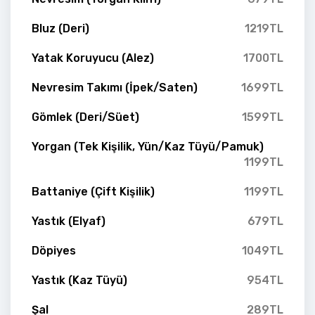
Bluz (Deri)
1219TL
Yatak Koruyucu (Alez)
1700TL
Nevresim Takımı (İpek/Saten)
1699TL
Gömlek (Deri/Süet)
1599TL
Yorgan (Tek Kişilik, Yün/Kaz Tüyü/Pamuk)
1199TL
Battaniye (Çift Kişilik)
1199TL
Yastık (Elyaf)
679TL
Döpiyes
1049TL
Yastık (Kaz Tüyü)
954TL
Şal
289TL