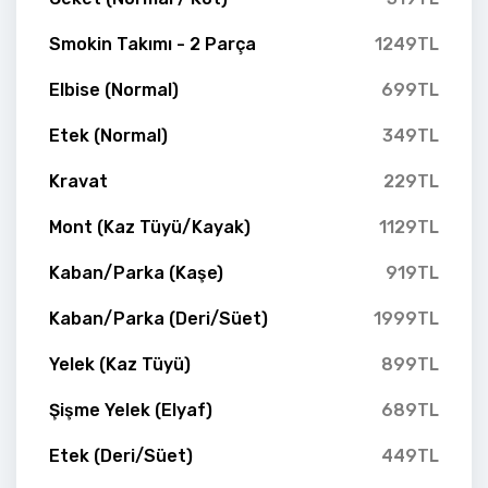
Smokin Takımı - 2 Parça
1249TL
Elbise (Normal)
699TL
Etek (Normal)
349TL
Kravat
229TL
Mont (Kaz Tüyü/Kayak)
1129TL
Kaban/Parka (Kaşe)
919TL
Kaban/Parka (Deri/Süet)
1999TL
Yelek (Kaz Tüyü)
899TL
Şişme Yelek (Elyaf)
689TL
Etek (Deri/Süet)
449TL