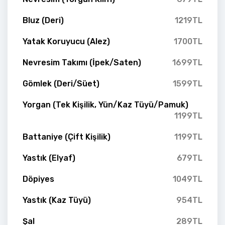
Bluz (Deri)
1219TL
Yatak Koruyucu (Alez)
1700TL
Nevresim Takımı (İpek/Saten)
1699TL
Gömlek (Deri/Süet)
1599TL
Yorgan (Tek Kişilik, Yün/Kaz Tüyü/Pamuk)
1199TL
Battaniye (Çift Kişilik)
1199TL
Yastık (Elyaf)
679TL
Döpiyes
1049TL
Yastık (Kaz Tüyü)
954TL
Şal
289TL