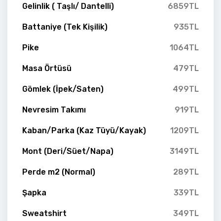
Gelinlik ( Taşlı/ Dantelli)
6859TL
Battaniye (Tek Kişilik)
935TL
Pike
1064TL
Masa Örtüsü
479TL
Gömlek (İpek/Saten)
499TL
Nevresim Takımı
919TL
Kaban/Parka (Kaz Tüyü/Kayak)
1209TL
Mont (Deri/Süet/Napa)
3149TL
Perde m2 (Normal)
289TL
Şapka
339TL
Sweatshirt
349TL