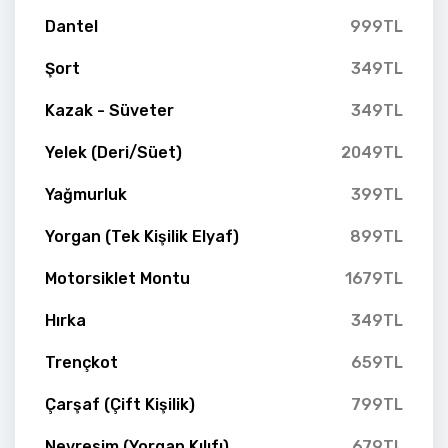
Dantel
999TL
Şort
349TL
Kazak - Süveter
349TL
Yelek (Deri/Süet)
2049TL
Yağmurluk
399TL
Yorgan (Tek Kişilik Elyaf)
899TL
Motorsiklet Montu
1679TL
Hırka
349TL
Trençkot
659TL
Çarşaf (Çift Kişilik)
799TL
Nevresim (Yorgan Kılıfı)
679TL