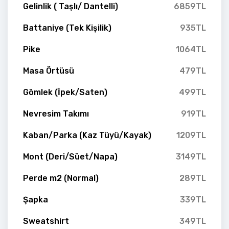
Gelinlik ( Taşlı/ Dantelli)
6859TL
Battaniye (Tek Kişilik)
935TL
Pike
1064TL
Masa Örtüsü
479TL
Gömlek (İpek/Saten)
499TL
Nevresim Takımı
919TL
Kaban/Parka (Kaz Tüyü/Kayak)
1209TL
Mont (Deri/Süet/Napa)
3149TL
Perde m2 (Normal)
289TL
Şapka
339TL
Sweatshirt
349TL