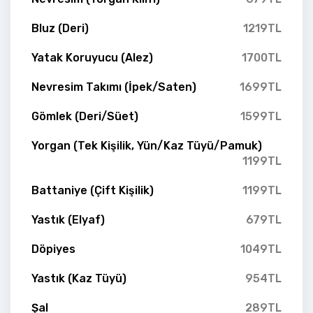
Bluz (Deri)
1219TL
Yatak Koruyucu (Alez)
1700TL
Nevresim Takımı (İpek/Saten)
1699TL
Gömlek (Deri/Süet)
1599TL
Yorgan (Tek Kişilik, Yün/Kaz Tüyü/Pamuk)
1199TL
Battaniye (Çift Kişilik)
1199TL
Yastık (Elyaf)
679TL
Döpiyes
1049TL
Yastık (Kaz Tüyü)
954TL
Şal
289TL