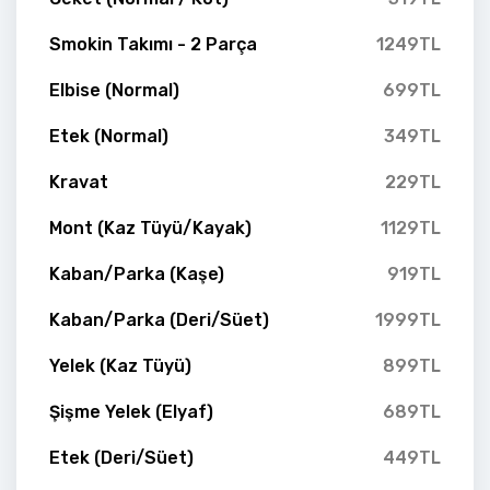
Smokin Takımı - 2 Parça
1249TL
Elbise (Normal)
699TL
Etek (Normal)
349TL
Kravat
229TL
Mont (Kaz Tüyü/Kayak)
1129TL
Kaban/Parka (Kaşe)
919TL
Kaban/Parka (Deri/Süet)
1999TL
Yelek (Kaz Tüyü)
899TL
Şişme Yelek (Elyaf)
689TL
Etek (Deri/Süet)
449TL