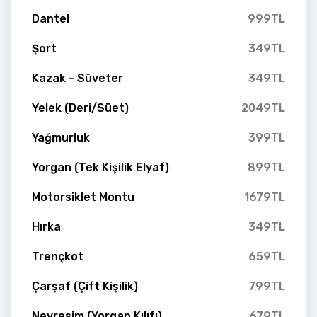
Dantel
999TL
Şort
349TL
Kazak - Süveter
349TL
Yelek (Deri/Süet)
2049TL
Yağmurluk
399TL
Yorgan (Tek Kişilik Elyaf)
899TL
Motorsiklet Montu
1679TL
Hırka
349TL
Trençkot
659TL
Çarşaf (Çift Kişilik)
799TL
Nevresim (Yorgan Kılıfı)
679TL