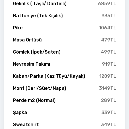
Gelinlik ( Taşlı/ Dantelli)
6859TL
Battaniye (Tek Kişilik)
935TL
Pike
1064TL
Masa Örtüsü
479TL
Gömlek (İpek/Saten)
499TL
Nevresim Takımı
919TL
Kaban/Parka (Kaz Tüyü/Kayak)
1209TL
Mont (Deri/Süet/Napa)
3149TL
Perde m2 (Normal)
289TL
Şapka
339TL
Sweatshirt
349TL