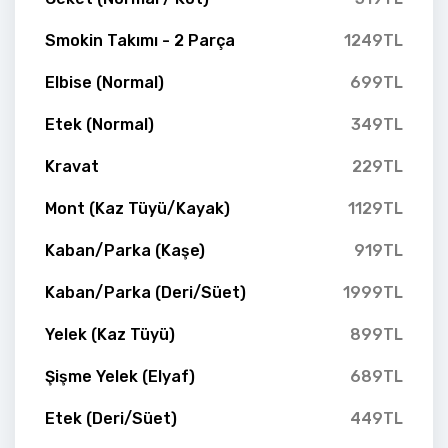
Smokin Takımı - 2 Parça
1249TL
Elbise (Normal)
699TL
Etek (Normal)
349TL
Kravat
229TL
Mont (Kaz Tüyü/Kayak)
1129TL
Kaban/Parka (Kaşe)
919TL
Kaban/Parka (Deri/Süet)
1999TL
Yelek (Kaz Tüyü)
899TL
Şişme Yelek (Elyaf)
689TL
Etek (Deri/Süet)
449TL