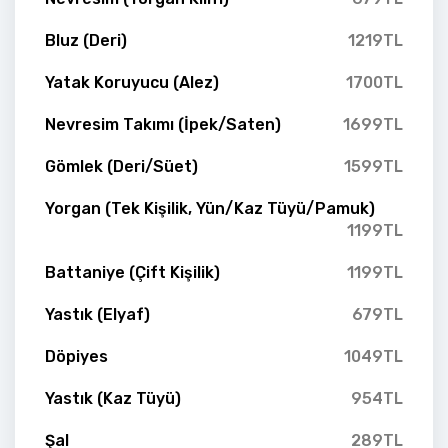
Bluz (Deri)
1219TL
Yatak Koruyucu (Alez)
1700TL
Nevresim Takımı (İpek/Saten)
1699TL
Gömlek (Deri/Süet)
1599TL
Yorgan (Tek Kişilik, Yün/Kaz Tüyü/Pamuk)
1199TL
Battaniye (Çift Kişilik)
1199TL
Yastık (Elyaf)
679TL
Döpiyes
1049TL
Yastık (Kaz Tüyü)
954TL
Şal
289TL