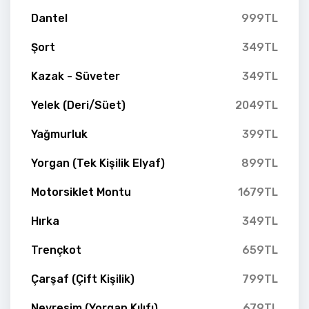
Dantel
999TL
Şort
349TL
Kazak - Süveter
349TL
Yelek (Deri/Süet)
2049TL
Yağmurluk
399TL
Yorgan (Tek Kişilik Elyaf)
899TL
Motorsiklet Montu
1679TL
Hırka
349TL
Trençkot
659TL
Çarşaf (Çift Kişilik)
799TL
Nevresim (Yorgan Kılıfı)
679TL