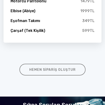
Motorcu Pantolonu
1479TL
Elbise (Abiye)
1999TL
Eşofman Takımı
349TL
Çarşaf (Tek Kişilik)
599TL
HEMEN SIPARIŞ OLUŞTUR
Sıkça Sorulan Sorular