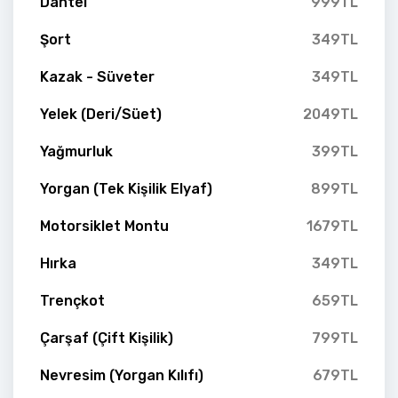
Dantel
999TL
Şort
349TL
Kazak - Süveter
349TL
Yelek (Deri/Süet)
2049TL
Yağmurluk
399TL
Yorgan (Tek Kişilik Elyaf)
899TL
Motorsiklet Montu
1679TL
Hırka
349TL
Trençkot
659TL
Çarşaf (Çift Kişilik)
799TL
Nevresim (Yorgan Kılıfı)
679TL