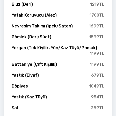
Bluz (Deri)
1219TL
Yatak Koruyucu (Alez)
1700TL
Nevresim Takımı (İpek/Saten)
1699TL
Gömlek (Deri/Süet)
1599TL
Yorgan (Tek Kişilik, Yün/Kaz Tüyü/Pamuk)
1199TL
Battaniye (Çift Kişilik)
1199TL
Yastık (Elyaf)
679TL
Döpiyes
1049TL
Yastık (Kaz Tüyü)
954TL
Şal
289TL