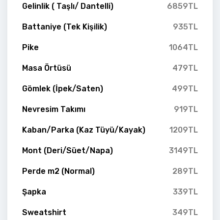
Gelinlik ( Taşlı/ Dantelli)
6859TL
Battaniye (Tek Kişilik)
935TL
Pike
1064TL
Masa Örtüsü
479TL
Gömlek (İpek/Saten)
499TL
Nevresim Takımı
919TL
Kaban/Parka (Kaz Tüyü/Kayak)
1209TL
Mont (Deri/Süet/Napa)
3149TL
Perde m2 (Normal)
289TL
Şapka
339TL
Sweatshirt
349TL