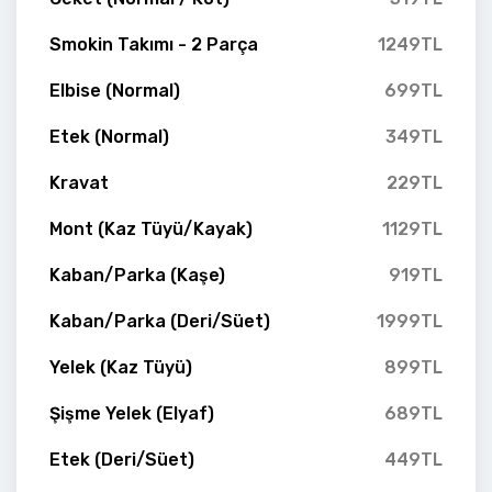
Smokin Takımı - 2 Parça
1249TL
Elbise (Normal)
699TL
Etek (Normal)
349TL
Kravat
229TL
Mont (Kaz Tüyü/Kayak)
1129TL
Kaban/Parka (Kaşe)
919TL
Kaban/Parka (Deri/Süet)
1999TL
Yelek (Kaz Tüyü)
899TL
Şişme Yelek (Elyaf)
689TL
Etek (Deri/Süet)
449TL