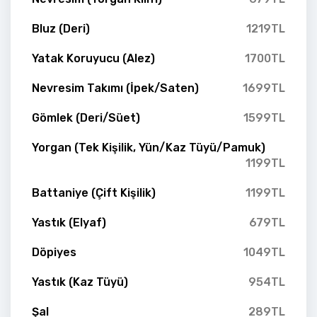
Bluz (Deri)
1219TL
Yatak Koruyucu (Alez)
1700TL
Nevresim Takımı (İpek/Saten)
1699TL
Gömlek (Deri/Süet)
1599TL
Yorgan (Tek Kişilik, Yün/Kaz Tüyü/Pamuk)
1199TL
Battaniye (Çift Kişilik)
1199TL
Yastık (Elyaf)
679TL
Döpiyes
1049TL
Yastık (Kaz Tüyü)
954TL
Şal
289TL