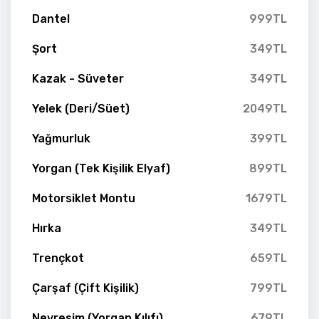
Dantel
999TL
Şort
349TL
Kazak - Süveter
349TL
Yelek (Deri/Süet)
2049TL
Yağmurluk
399TL
Yorgan (Tek Kişilik Elyaf)
899TL
Motorsiklet Montu
1679TL
Hırka
349TL
Trençkot
659TL
Çarşaf (Çift Kişilik)
799TL
Nevresim (Yorgan Kılıfı)
679TL