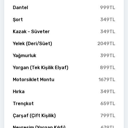
Dantel
999TL
Şort
349TL
Kazak - Süveter
349TL
Yelek (Deri/Süet)
2049TL
Yağmurluk
399TL
Yorgan (Tek Kişilik Elyaf)
899TL
Motorsiklet Montu
1679TL
Hırka
349TL
Trençkot
659TL
Çarşaf (Çift Kişilik)
799TL
Nevresim (Yorgan Kılıfı)
679TL