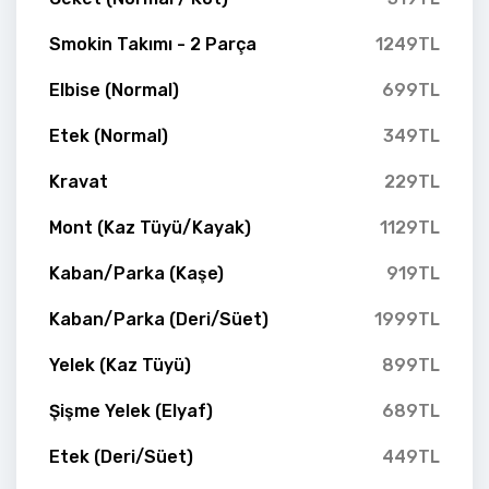
Smokin Takımı - 2 Parça
1249TL
Elbise (Normal)
699TL
Etek (Normal)
349TL
Kravat
229TL
Mont (Kaz Tüyü/Kayak)
1129TL
Kaban/Parka (Kaşe)
919TL
Kaban/Parka (Deri/Süet)
1999TL
Yelek (Kaz Tüyü)
899TL
Şişme Yelek (Elyaf)
689TL
Etek (Deri/Süet)
449TL