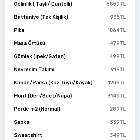
Gelinlik ( Taşlı/ Dantelli)
6859TL
Battaniye (Tek Kişilik)
935TL
Pike
1064TL
Masa Örtüsü
479TL
Gömlek (İpek/Saten)
499TL
Nevresim Takımı
919TL
Kaban/Parka (Kaz Tüyü/Kayak)
1209TL
Mont (Deri/Süet/Napa)
3149TL
Perde m2 (Normal)
289TL
Şapka
339TL
Sweatshirt
349TL