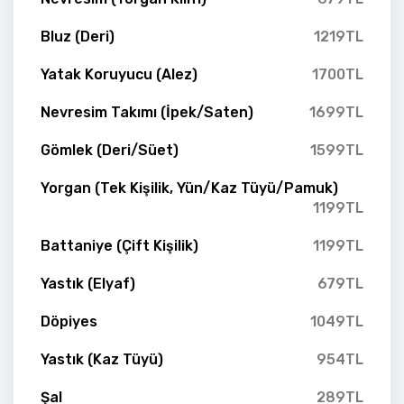
Bluz (Deri)
1219TL
Yatak Koruyucu (Alez)
1700TL
Nevresim Takımı (İpek/Saten)
1699TL
Gömlek (Deri/Süet)
1599TL
Yorgan (Tek Kişilik, Yün/Kaz Tüyü/Pamuk)
1199TL
Battaniye (Çift Kişilik)
1199TL
Yastık (Elyaf)
679TL
Döpiyes
1049TL
Yastık (Kaz Tüyü)
954TL
Şal
289TL