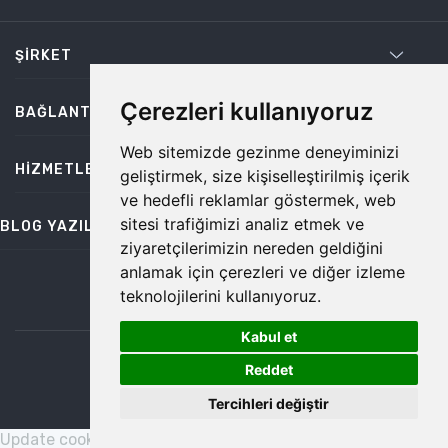
ŞIRKET
Çerezleri kullanıyoruz
BAĞLANTILAR
Web sitemizde gezinme deneyiminizi
HIZMETLER
geliştirmek, size kişiselleştirilmiş içerik
ve hedefli reklamlar göstermek, web
sitesi trafiğimizi analiz etmek ve
BLOG YAZILARI
ziyaretçilerimizin nereden geldiğini
anlamak için çerezleri ve diğer izleme
teknolojilerini kullanıyoruz.
bilgi@temiz.co
Kabul et
1
©2026 Temiz, Her Hakkı Saklıdır.
Reddet
Tercihleri değiştir
Update cookies preferences