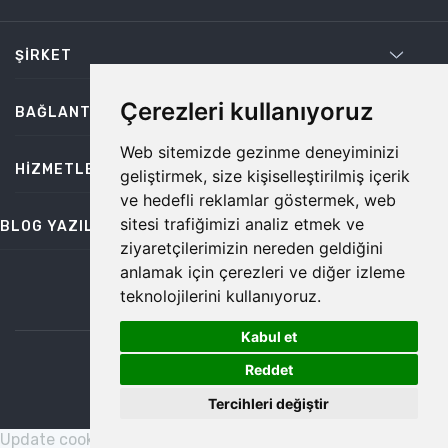
ŞIRKET
Çerezleri kullanıyoruz
BAĞLANTILAR
Web sitemizde gezinme deneyiminizi
HIZMETLER
geliştirmek, size kişiselleştirilmiş içerik
ve hedefli reklamlar göstermek, web
sitesi trafiğimizi analiz etmek ve
BLOG YAZILARI
ziyaretçilerimizin nereden geldiğini
anlamak için çerezleri ve diğer izleme
teknolojilerini kullanıyoruz.
bilgi@temiz.co
Kabul et
1
©2026 Temiz, Her Hakkı Saklıdır.
Reddet
Tercihleri değiştir
Update cookies preferences