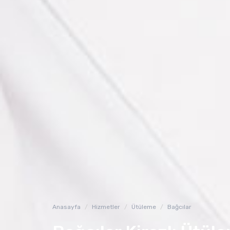
Anasayfa
Hizmetler
Ütüleme
Bağcılar