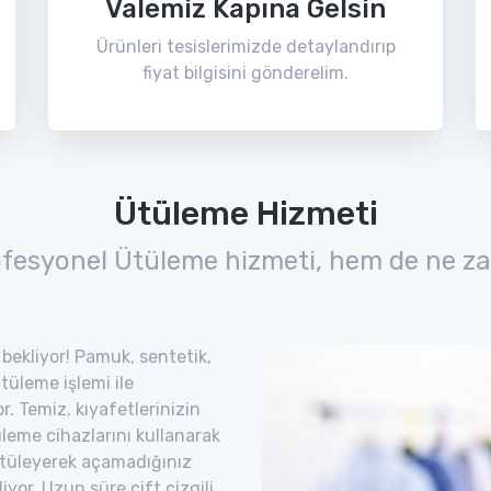
Valemiz Kapına Gelsin
Ürünleri tesislerimizde detaylandırıp
fiyat bilgisini gönderelim.
Ütüleme Hizmeti
ofesyonel Ütüleme hizmeti, hem de ne za
i bekliyor! Pamuk, sentetik,
ütüleme işlemi ile
. Temiz, kıyafetlerinizin
leme cihazlarını kullanarak
. Ütüleyerek açamadığınız
iyor. Uzun süre çift çizgili