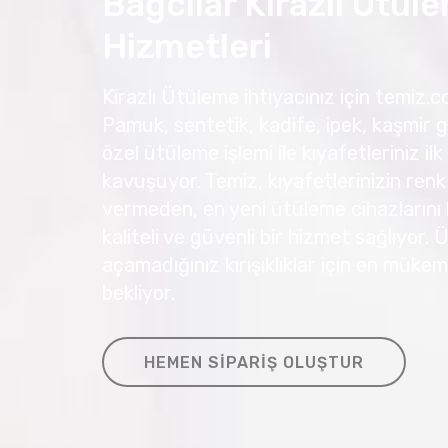
Bağcılar Kirazlı Ütül
Hizmetleri
Kirazlı Ütüleme ihtiyacınız için temiz.co
Pamuk, sentetik, kadife, ipek, kaşmir g
özel ütüleme işlemi ile kıyafetleriniz
kavuşuyor. Temiz, kıyafetlerinizin renk
vermeden, en yeni ütüleme cihazlarını 
kaliteli ve güvenli bir hizmet sağlıyor.
açamadığınız kırışıklıklar için en müke
bekliyor.
HEMEN SIPARIŞ OLUŞTUR