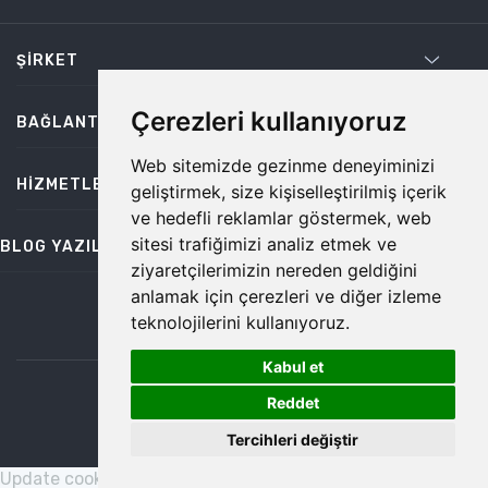
ŞIRKET
Çerezleri kullanıyoruz
BAĞLANTILAR
Web sitemizde gezinme deneyiminizi
HIZMETLER
geliştirmek, size kişiselleştirilmiş içerik
ve hedefli reklamlar göstermek, web
sitesi trafiğimizi analiz etmek ve
BLOG YAZILARI
ziyaretçilerimizin nereden geldiğini
anlamak için çerezleri ve diğer izleme
teknolojilerini kullanıyoruz.
bilgi@temiz.co
Kabul et
1
©2026 Temiz, Her Hakkı Saklıdır.
Reddet
Tercihleri değiştir
Update cookies preferences