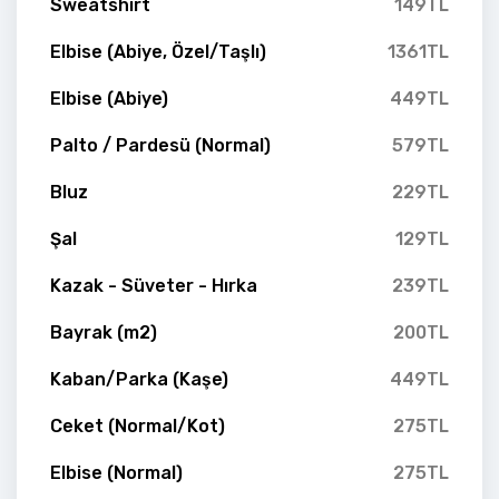
Sweatshirt
149TL
Elbise (Abiye, Özel/Taşlı)
1361TL
Elbise (Abiye)
449TL
Palto / Pardesü (Normal)
579TL
Bluz
229TL
Şal
129TL
Kazak - Süveter - Hırka
239TL
Bayrak (m2)
200TL
Kaban/Parka (Kaşe)
449TL
Ceket (Normal/Kot)
275TL
Elbise (Normal)
275TL