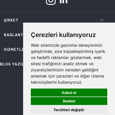
ŞIRKET
Çerezleri kullanıyoruz
BAĞLANTILAR
Web sitemizde gezinme deneyiminizi
HIZMETLER
geliştirmek, size kişiselleştirilmiş içerik
ve hedefli reklamlar göstermek, web
sitesi trafiğimizi analiz etmek ve
BLOG YAZILARI
ziyaretçilerimizin nereden geldiğini
anlamak için çerezleri ve diğer izleme
teknolojilerini kullanıyoruz.
bilgi@temiz.co
Kabul et
1
©2026 Temiz, Her Hakkı Saklıdır.
Reddet
Tercihleri değiştir