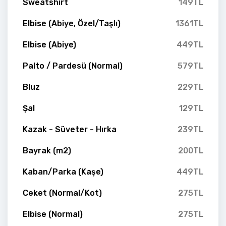
Sweatshirt
149TL
Elbise (Abiye, Özel/Taşlı)
1361TL
Elbise (Abiye)
449TL
Palto / Pardesü (Normal)
579TL
Bluz
229TL
Şal
129TL
Kazak - Süveter - Hırka
239TL
Bayrak (m2)
200TL
Kaban/Parka (Kaşe)
449TL
Ceket (Normal/Kot)
275TL
Elbise (Normal)
275TL