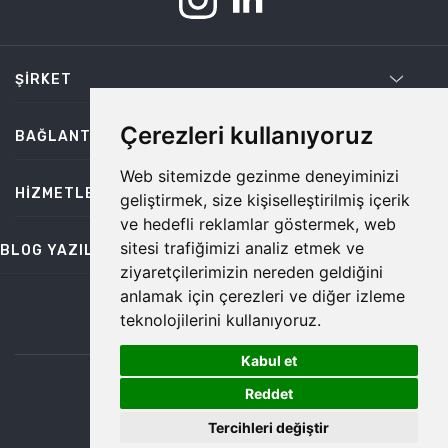
ŞIRKET
Çerezleri kullanıyoruz
BAĞLANTILAR
Web sitemizde gezinme deneyiminizi
HIZMETLER
geliştirmek, size kişiselleştirilmiş içerik
ve hedefli reklamlar göstermek, web
sitesi trafiğimizi analiz etmek ve
BLOG YAZILARI
ziyaretçilerimizin nereden geldiğini
anlamak için çerezleri ve diğer izleme
teknolojilerini kullanıyoruz.
bilgi@temiz.co
Kabul et
1
©2026 Temiz, Her Hakkı Saklıdır.
Reddet
Tercihleri değiştir