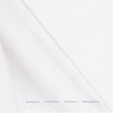
Anasayfa
Hizmetler
Ütüleme
Bahçelievler