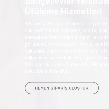
Bahçelievler Yenibo
Ütüleme Hizmetleri
Yenibosna Merkez Ütüleme ihtiyacınız i
bekliyor! Pamuk, sentetik, kadife, ipek, 
kumaşlara özel ütüleme işlemi ile kıyafe
görünümüne kavuşuyor. Temiz, kıyafetl
kalitesine zarar vermeden, en yeni ütü
kullanarak sizlere kaliteli ve güvenli bi
Ütüleyerek açamadığınız kırışıklıklar 
sonuçlar sizi bekliyor.
HEMEN SIPARIŞ OLUŞTUR