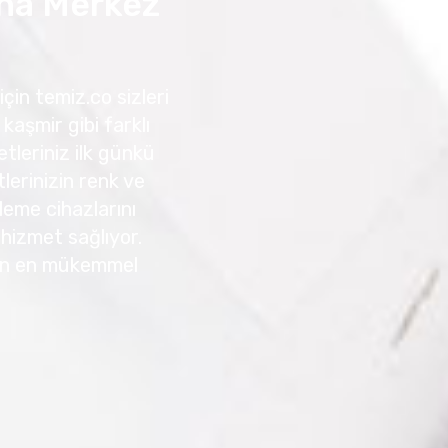
sna Merkez
çin temiz.co sizleri
kaşmir gibi farklı
tleriniz ilk günkü
erinizin renk ve
leme cihazlarını
r hizmet sağlıyor.
için en mükemmel