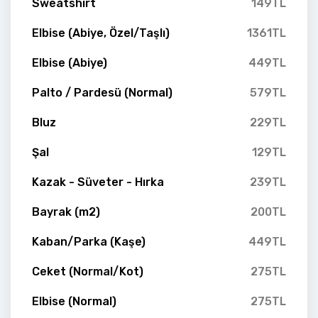
Sweatshirt
149TL
Elbise (Abiye, Özel/Taşlı)
1361TL
Elbise (Abiye)
449TL
Palto / Pardesü (Normal)
579TL
Bluz
229TL
Şal
129TL
Kazak - Süveter - Hırka
239TL
Bayrak (m2)
200TL
Kaban/Parka (Kaşe)
449TL
Ceket (Normal/Kot)
275TL
Elbise (Normal)
275TL