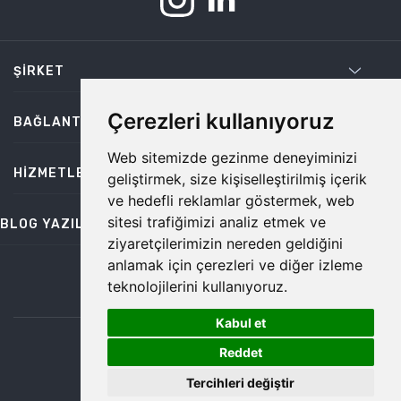
ŞIRKET
Çerezleri kullanıyoruz
BAĞLANTILAR
Web sitemizde gezinme deneyiminizi
HIZMETLER
geliştirmek, size kişiselleştirilmiş içerik
ve hedefli reklamlar göstermek, web
sitesi trafiğimizi analiz etmek ve
BLOG YAZILARI
ziyaretçilerimizin nereden geldiğini
anlamak için çerezleri ve diğer izleme
teknolojilerini kullanıyoruz.
bilgi@temiz.co
Kabul et
1
©2026 Temiz, Her Hakkı Saklıdır.
Reddet
Tercihleri değiştir