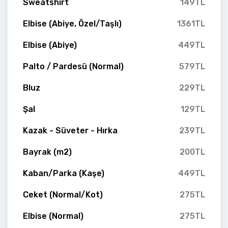
Sweatshirt
149TL
Elbise (Abiye, Özel/Taşlı)
1361TL
Elbise (Abiye)
449TL
Palto / Pardesü (Normal)
579TL
Bluz
229TL
Şal
129TL
Kazak - Süveter - Hırka
239TL
Bayrak (m2)
200TL
Kaban/Parka (Kaşe)
449TL
Ceket (Normal/Kot)
275TL
Elbise (Normal)
275TL