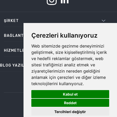
ŞIRKET
Çerezleri kullanıyoruz
BAĞLANTILAR
Web sitemizde gezinme deneyiminizi
HIZMETLER
geliştirmek, size kişiselleştirilmiş içerik
ve hedefli reklamlar göstermek, web
sitesi trafiğimizi analiz etmek ve
BLOG YAZILARI
ziyaretçilerimizin nereden geldiğini
anlamak için çerezleri ve diğer izleme
teknolojilerini kullanıyoruz.
bilgi@temiz.co
Kabul et
1
©2026 Temiz, Her Hakkı Saklıdır.
Reddet
Tercihleri değiştir