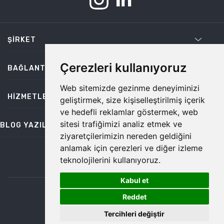
ŞIRKET
Çerezleri kullanıyoruz
BAĞLANTILAR
Web sitemizde gezinme deneyiminizi
HIZMETLER
geliştirmek, size kişiselleştirilmiş içerik
ve hedefli reklamlar göstermek, web
sitesi trafiğimizi analiz etmek ve
BLOG YAZILARI
ziyaretçilerimizin nereden geldiğini
anlamak için çerezleri ve diğer izleme
teknolojilerini kullanıyoruz.
bilgi@temiz.co
Kabul et
1
©2026 Temiz, Her Hakkı Saklıdır.
Reddet
Tercihleri değiştir