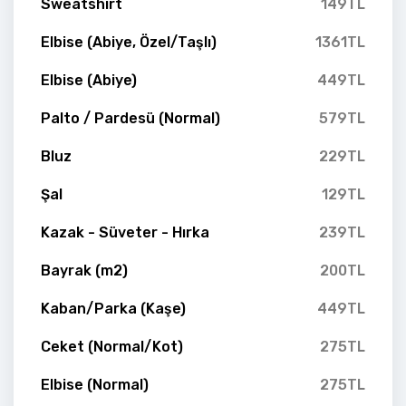
Sweatshirt
149TL
Elbise (Abiye, Özel/Taşlı)
1361TL
Elbise (Abiye)
449TL
Palto / Pardesü (Normal)
579TL
Bluz
229TL
Şal
129TL
Kazak - Süveter - Hırka
239TL
Bayrak (m2)
200TL
Kaban/Parka (Kaşe)
449TL
Ceket (Normal/Kot)
275TL
Elbise (Normal)
275TL