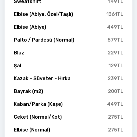
Sweatshirt
149TL
Elbise (Abiye, Özel/Taşlı)
1361TL
Elbise (Abiye)
449TL
Palto / Pardesü (Normal)
579TL
Bluz
229TL
Şal
129TL
Kazak - Süveter - Hırka
239TL
Bayrak (m2)
200TL
Kaban/Parka (Kaşe)
449TL
Ceket (Normal/Kot)
275TL
Elbise (Normal)
275TL