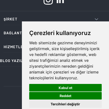
ŞIRKET
Çerezleri kullanıyoruz
BAĞLANTILAR
Web sitemizde gezinme deneyiminizi
HIZMETLER
geliştirmek, size kişiselleştirilmiş içerik
ve hedefli reklamlar göstermek, web
sitesi trafiğimizi analiz etmek ve
BLOG YAZILARI
ziyaretçilerimizin nereden geldiğini
anlamak için çerezleri ve diğer izleme
teknolojilerini kullanıyoruz.
bilgi@temiz.co
Kabul et
1
©2026 Temiz, Her Hakkı Saklıdır.
Reddet
Tercihleri değiştir