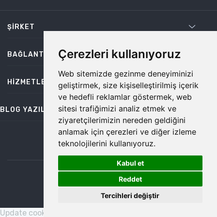
ŞIRKET
Çerezleri kullanıyoruz
BAĞLANTILAR
Web sitemizde gezinme deneyiminizi
HIZMETLER
geliştirmek, size kişiselleştirilmiş içerik
ve hedefli reklamlar göstermek, web
sitesi trafiğimizi analiz etmek ve
BLOG YAZILARI
ziyaretçilerimizin nereden geldiğini
anlamak için çerezleri ve diğer izleme
teknolojilerini kullanıyoruz.
bilgi@temiz.co
Kabul et
1
©2026 Temiz, Her Hakkı Saklıdır.
Reddet
Tercihleri değiştir
Update cookies preferences