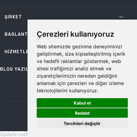
ŞIRKET
Çerezleri kullanıyoruz
BAĞLANTILAR
Web sitemizde gezinme deneyiminizi
HIZMETLER
geliştirmek, size kişiselleştirilmiş içerik
ve hedefli reklamlar göstermek, web
sitesi trafiğimizi analiz etmek ve
BLOG YAZILARI
ziyaretçilerimizin nereden geldiğini
anlamak için çerezleri ve diğer izleme
teknolojilerini kullanıyoruz.
bilgi@temiz.co
Kabul et
1
©2026 Temiz, Her Hakkı Saklıdır.
Reddet
Tercihleri değiştir
Update cookies preferences