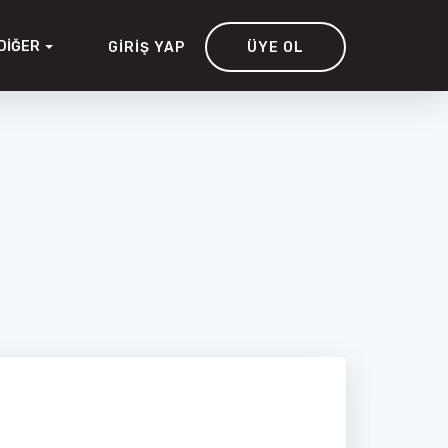
DIĞER
GIRIŞ YAP
ÜYE OL