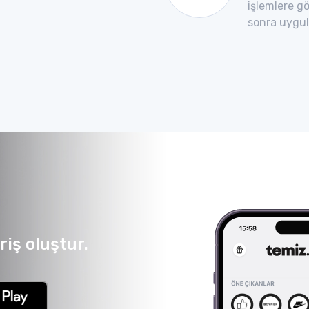
işlemlere gö
sonra uygula
iş oluştur.