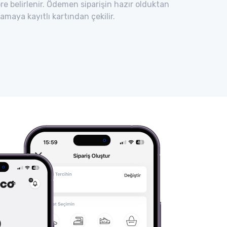
re belirlenir. Ödemen siparişin hazır olduktan
maya kayıtlı kartından çekilir.