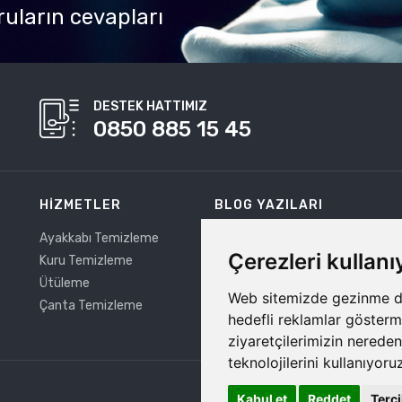
ruların cevapları
DESTEK HATTIMIZ
0850 885 15 45
HIZMETLER
BLOG YAZILARI
Ayakkabı Temizleme
Pratik Ütüleme Teknikleri
Çerezleri kullan
Kuru Temizleme
Yağ Lekesi Temizleme Yöntemle
Ütüleme
Timberland Bot Nasıl Temizlenir
Web sitemizde gezinme dene
Çanta Temizleme
Mum Lekesi Temizleme Yöntemle
hedefli reklamlar gösterm
ziyaretçilerimizin nereden
teknolojilerini kullanıyoru
Kabul et
Reddet
Terci