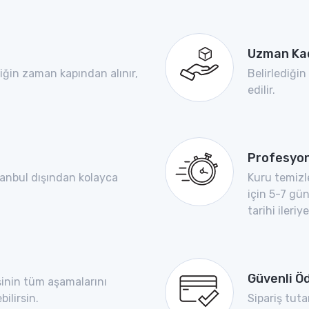
Uzman Ka
diğin zaman kapından alınır,
Belirlediğin
edilir.
Profesyon
tanbul dışından kolayca
Kuru temizl
için 5-7 gü
tarihi ileriye
Güvenli 
işinin tüm aşamalarını
ilirsin.
Sipariş tut