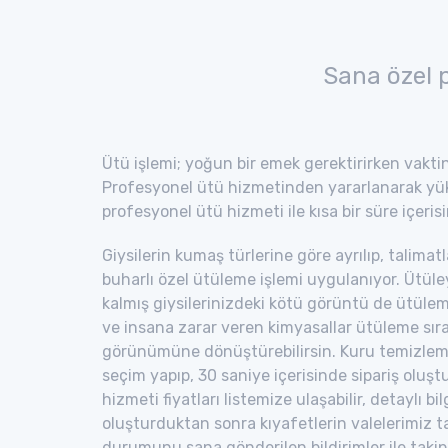
Sana özel 
Ütü işlemi; yoğun bir emek gerektirirken vaktini
Profesyonel ütü hizmetinden yararlanarak yükü
profesyonel ütü hizmeti ile kısa bir süre içerisi
Giysilerin kumaş türlerine göre ayrılıp, talima
buharlı özel ütüleme işlemi uygulanıyor. Ütüley
kalmış giysilerinizdeki kötü görüntü de ütüle
ve insana zarar veren kimyasallar ütüleme sıra
görünümüne dönüştürebilirsin. Kuru temizleme 
seçim yapıp, 30 saniye içerisinde sipariş olu
hizmeti fiyatları listemize ulaşabilir, detaylı 
oluşturduktan sonra kıyafetlerin valelerimiz ta
durumunu sana gönderilen bildirimler ile takip 