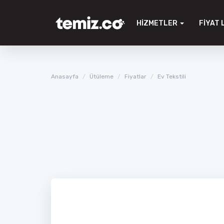
HIZMETLER
FIYAT 
Anasayfa
Ütüleme
Fiyatlar
Ev Tekstili