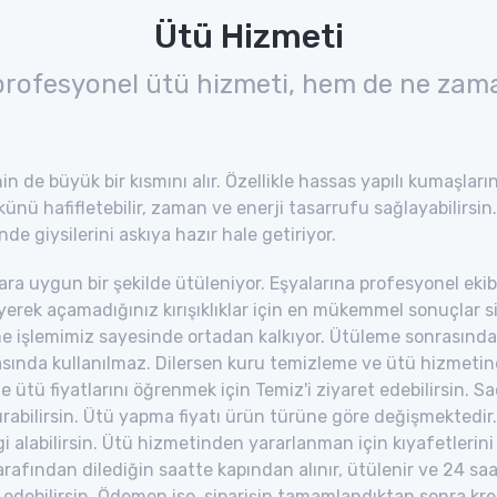
Ütü Hizmeti
profesyonel ütü hizmeti, hem de ne zama
n de büyük bir kısmını alır. Özellikle hassas yapılı kumaşları
nü hafifletebilir, zaman ve enerji tasarrufu sağlayabilirsin
nde giysilerini askıya hazır hale getiriyor.
tlara uygun bir şekilde ütüleniyor. Eşyalarına profesyonel ek
erek açamadığınız kırışıklıklar için en mükemmel sonuçlar sizi
me işlemimiz sayesinde ortadan kalkıyor. Ütüleme sonrasında 
sında kullanılmaz. Dilersen kuru temizleme ve ütü hizmetind
ütü fiyatlarını öğrenmek için Temiz'i ziyaret edebilirsin. 
şturabilirsin. Ütü yapma fiyatı ürün türüne göre değişmekt
bilgi alabilirsin. Ütü hizmetinden yararlanman için kıyafetler
rafından dilediğin saatte kapından alınır, ütülenir ve 24 saat 
edebilirsin. Ödemen ise, siparişin tamamlandıktan sonra kredi