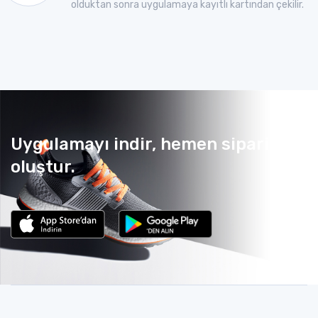
olduktan sonra uygulamaya kayıtlı kartından çekilir.
Uygulamayı indir, hemen sipariş
oluştur.