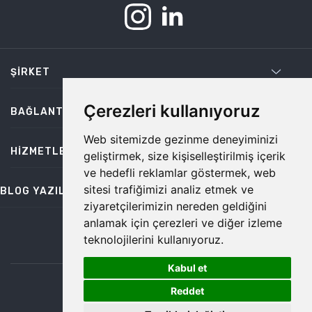
ŞIRKET
Çerezleri kullanıyoruz
BAĞLANTILAR
Web sitemizde gezinme deneyiminizi
HIZMETLER
geliştirmek, size kişiselleştirilmiş içerik
ve hedefli reklamlar göstermek, web
sitesi trafiğimizi analiz etmek ve
BLOG YAZILARI
ziyaretçilerimizin nereden geldiğini
anlamak için çerezleri ve diğer izleme
teknolojilerini kullanıyoruz.
bilgi@temiz.co
Kabul et
1
©2026 Temiz, Her Hakkı Saklıdır.
Reddet