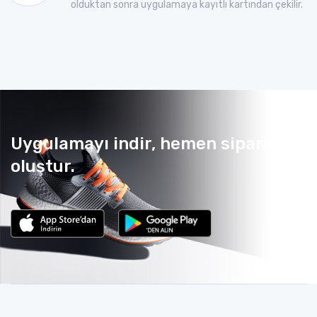
olduktan sonra uygulamaya kayıtlı kartından çekilir.
Uygulamayı indir, hemen sipariş
oluştur.