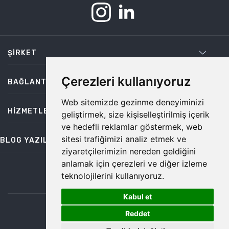
ŞIRKET
Çerezleri kullanıyoruz
BAĞLANTILAR
Web sitemizde gezinme deneyiminizi
HIZMETLER
geliştirmek, size kişiselleştirilmiş içerik
ve hedefli reklamlar göstermek, web
sitesi trafiğimizi analiz etmek ve
BLOG YAZILARI
ziyaretçilerimizin nereden geldiğini
anlamak için çerezleri ve diğer izleme
teknolojilerini kullanıyoruz.
bilgi@temiz.co
Kabul et
1
©2026 Temiz, Her Hakkı Saklıdır.
Reddet