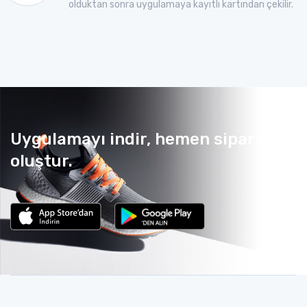
olduktan sonra uygulamaya kayıtlı kartından çekilir.
Uygulamayı indir, hemen sipariş
oluştur.