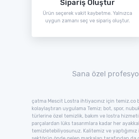
Sipariş Oluştur
Ürün seçerek vakit kaybetme. Yalnızca
uygun zamanı seç ve sipariş oluştur.
Sana özel profesyo
çatma Mescit Lostra ihtiyacınız için temiz.co b
kolaylaştıran uygulama Temiz; bot, spor, nubuk,
türlerine özel temizlik, bakım ve lostra hizmeti
parçalardan lüks tasarımlara kadar her ayakka
temizletebiliyosunuz. Kalitemiz ve yaptığımız
sektörün önde gelen markaları tarafından da o