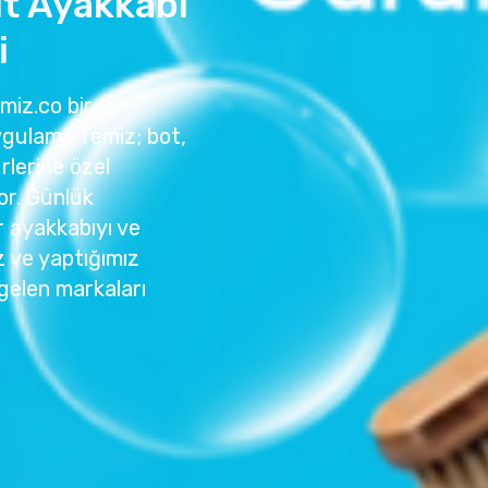
t Ayakkabı
i
miz.co bir tık
ygulama Temiz; bot,
rlerine özel
or. Günlük
r ayakkabıyı ve
z ve yaptığımız
gelen markaları