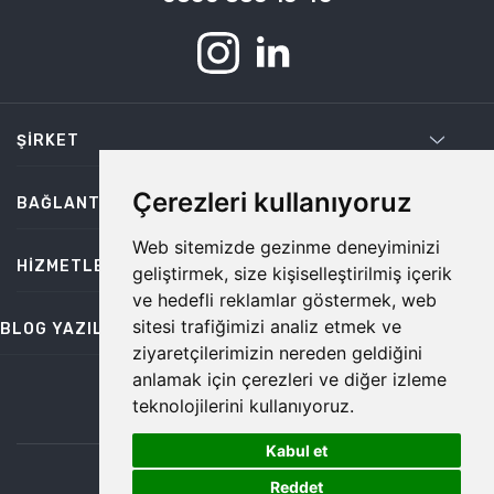
ŞIRKET
Çerezleri kullanıyoruz
BAĞLANTILAR
Web sitemizde gezinme deneyiminizi
HIZMETLER
geliştirmek, size kişiselleştirilmiş içerik
ve hedefli reklamlar göstermek, web
sitesi trafiğimizi analiz etmek ve
BLOG YAZILARI
ziyaretçilerimizin nereden geldiğini
anlamak için çerezleri ve diğer izleme
teknolojilerini kullanıyoruz.
bilgi@temiz.co
Kabul et
1
©2026 Temiz, Her Hakkı Saklıdır.
Reddet