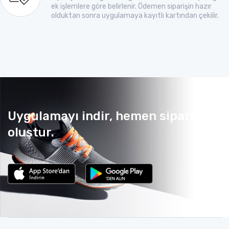
ek işlemlere göre belirlenir. Ödemen siparişin hazır
olduktan sonra uygulamaya kayıtlı kartından çekilir.
Uygulamayı indir, hemen sipariş
oluştur.