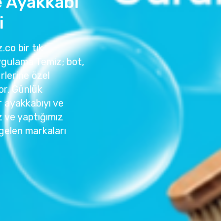
 Ayakkabı
i
.co bir tık
ygulama Temiz; bot,
rlerine özel
or. Günlük
r ayakkabıyı ve
z ve yaptığımız
gelen markaları