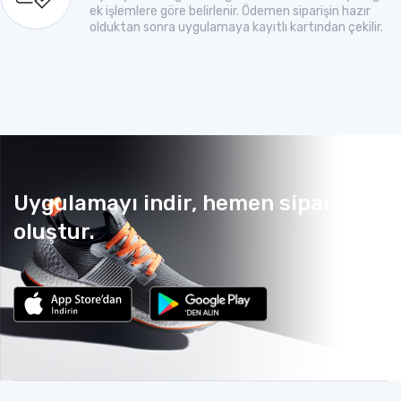
ek işlemlere göre belirlenir. Ödemen siparişin hazır
olduktan sonra uygulamaya kayıtlı kartından çekilir.
Uygulamayı indir, hemen sipariş
oluştur.