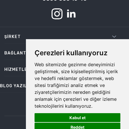
ŞIRKET
Çerezleri kullanıyoruz
BAĞLANTILAR
Web sitemizde gezinme deneyiminizi
HIZMETLER
geliştirmek, size kişiselleştirilmiş içerik
ve hedefli reklamlar göstermek, web
sitesi trafiğimizi analiz etmek ve
BLOG YAZILARI
ziyaretçilerimizin nereden geldiğini
anlamak için çerezleri ve diğer izleme
teknolojilerini kullanıyoruz.
bilgi@temiz.co
Kabul et
1
©2026 Temiz, Her Hakkı Saklıdır.
Reddet