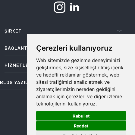
ŞIRKET
Çerezleri kullanıyoruz
BAĞLANTILAR
Web sitemizde gezinme deneyiminizi
HIZMETLER
geliştirmek, size kişiselleştirilmiş içerik
ve hedefli reklamlar göstermek, web
sitesi trafiğimizi analiz etmek ve
BLOG YAZILARI
ziyaretçilerimizin nereden geldiğini
anlamak için çerezleri ve diğer izleme
teknolojilerini kullanıyoruz.
bilgi@temiz.co
Kabul et
1
©2026 Temiz, Her Hakkı Saklıdır.
Reddet