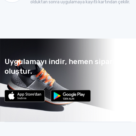
olduktan sonra uygulamaya kayıtlı kartından çekilir.
Uygulamayı indir, hemen sipariş
oluştur.