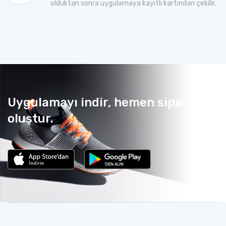
olduktan sonra uygulamaya kayıtlı kartından çekilir.
Uygulamayı indir, hemen sipariş
oluştur.