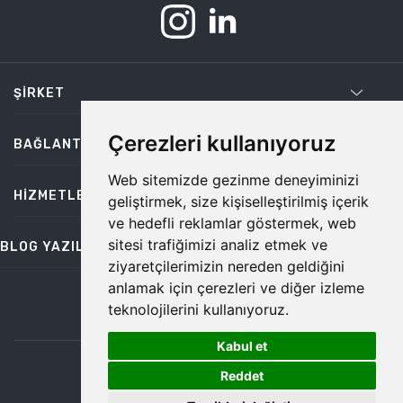
ŞIRKET
Çerezleri kullanıyoruz
BAĞLANTILAR
Web sitemizde gezinme deneyiminizi
HIZMETLER
geliştirmek, size kişiselleştirilmiş içerik
ve hedefli reklamlar göstermek, web
sitesi trafiğimizi analiz etmek ve
BLOG YAZILARI
ziyaretçilerimizin nereden geldiğini
anlamak için çerezleri ve diğer izleme
teknolojilerini kullanıyoruz.
bilgi@temiz.co
Kabul et
1
©2026 Temiz, Her Hakkı Saklıdır.
Reddet