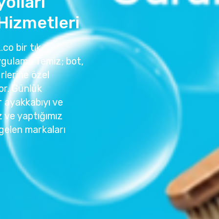
olları
Hizmetleri
.co bir tık
ygulama Temiz; bot,
rlerine özel
or. Günlük
r ayakkabıyı ve
z ve yaptığımız
gelen markaları