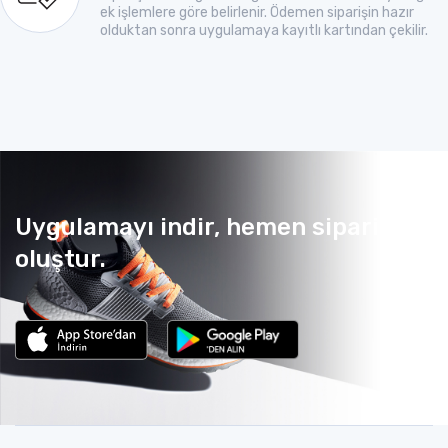
ek işlemlere göre belirlenir. Ödemen siparişin hazır
olduktan sonra uygulamaya kayıtlı kartından çekilir.
Uygulamayı indir, hemen sipariş
oluştur.