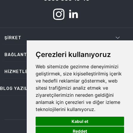
ŞIRKET
Çerezleri kullanıyoruz
BAĞLANTILAR
Web sitemizde gezinme deneyiminizi
HIZMETLER
geliştirmek, size kişiselleştirilmiş içerik
ve hedefli reklamlar göstermek, web
sitesi trafiğimizi analiz etmek ve
BLOG YAZILARI
ziyaretçilerimizin nereden geldiğini
anlamak için çerezleri ve diğer izleme
teknolojilerini kullanıyoruz.
bilgi@temiz.co
Kabul et
1
©2026 Temiz, Her Hakkı Saklıdır.
Reddet