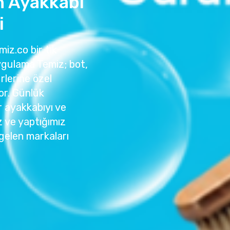
n Ayakkabı
i
iz.co bir tık
ygulama Temiz; bot,
rlerine özel
or. Günlük
r ayakkabıyı ve
z ve yaptığımız
gelen markaları