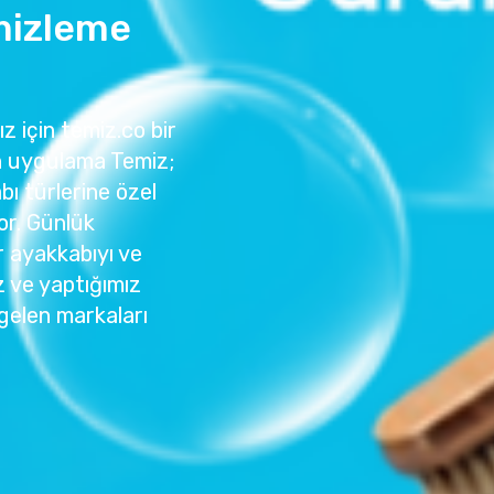
mizleme
z için temiz.co bir
an uygulama Temiz;
bı türlerine özel
or. Günlük
r ayakkabıyı ve
z ve yaptığımız
gelen markaları