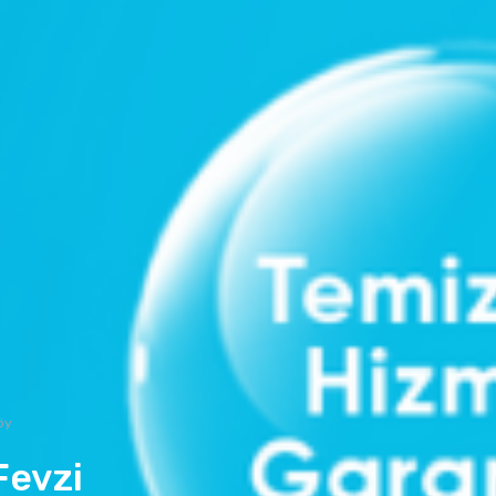
öy
Fevzi