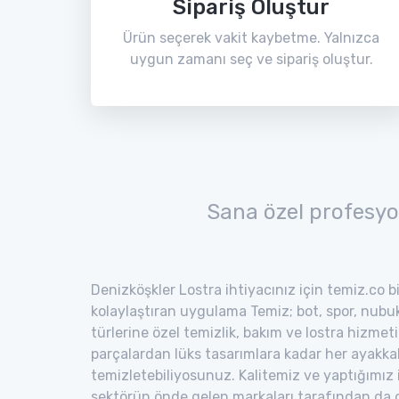
Sipariş Oluştur
Ürün seçerek vakit kaybetme. Yalnızca
uygun zamanı seç ve sipariş oluştur.
Sana özel profesyo
Denizköşkler Lostra ihtiyacınız için temiz.co b
kolaylaştıran uygulama Temiz; bot, spor, nubuk,
türlerine özel temizlik, bakım ve lostra hizmeti
parçalardan lüks tasarımlara kadar her ayakka
temizletebiliyosunuz. Kalitemiz ve yaptığımız
sektörün önde gelen markaları tarafından da o