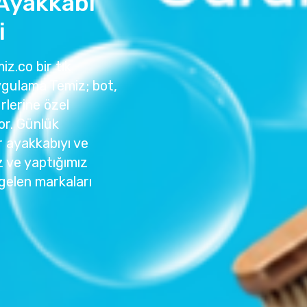
 Ayakkabı
i
iz.co bir tık
ygulama Temiz; bot,
rlerine özel
or. Günlük
r ayakkabıyı ve
z ve yaptığımız
gelen markaları