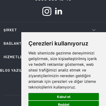
ŞIRKET
Çerezleri kullanıyoruz
BAĞLANTILAR
Web sitemizde gezinme deneyiminizi
HIZMETLER
geliştirmek, size kişiselleştirilmiş içerik
ve hedefli reklamlar göstermek, web
sitesi trafiğimizi analiz etmek ve
BLOG YAZILARI
ziyaretçilerimizin nereden geldiğini
anlamak için çerezleri ve diğer izleme
teknolojilerini kullanıyoruz.
bilgi@temiz.co
Kabul et
1
©2026 Temiz, Her Hakkı Saklıdır.
Reddet