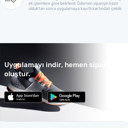
ek işlemlere göre belirlenir. Ödemen siparişin hazır
olduktan sonra uygulamaya kayıtlı kartından çekilir.
Uygulamayı indir, hemen sipariş
oluştur.