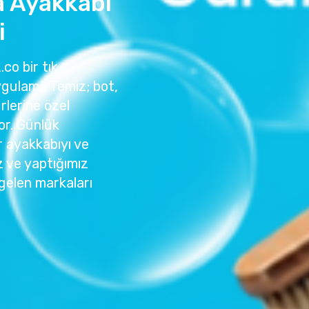
a Ayakkabı
i
co bir tık
ygulama Temiz; bot,
rlerine özel
or. Günlük
r ayakkabıyı ve
z ve yaptığımız
gelen markaları