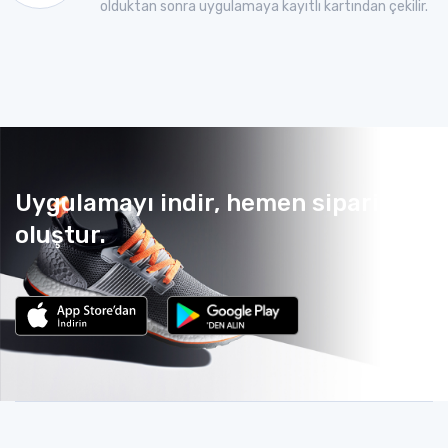
olduktan sonra uygulamaya kayıtlı kartından çekilir.
Uygulamayı indir, hemen sipariş
oluştur.