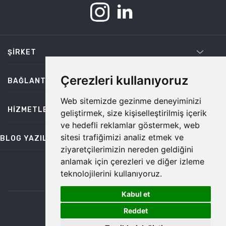
ŞIRKET
Çerezleri kullanıyoruz
BAĞLANTILAR
Web sitemizde gezinme deneyiminizi
HIZMETLER
geliştirmek, size kişiselleştirilmiş içerik
ve hedefli reklamlar göstermek, web
sitesi trafiğimizi analiz etmek ve
BLOG YAZILARI
ziyaretçilerimizin nereden geldiğini
anlamak için çerezleri ve diğer izleme
teknolojilerini kullanıyoruz.
bilgi@temiz.co
Kabul et
1
©2026 Temiz, Her Hakkı Saklıdır.
Reddet