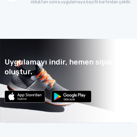
olduktan sonra uygulamaya kayıtlı kartından çekilir.
Uygulamayı indir, hemen sipariş
oluştur.