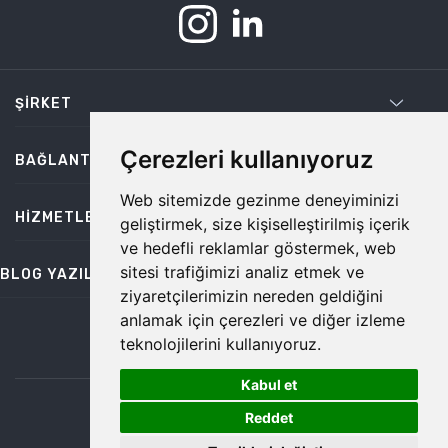
ŞIRKET
Çerezleri kullanıyoruz
BAĞLANTILAR
Web sitemizde gezinme deneyiminizi
HIZMETLER
geliştirmek, size kişiselleştirilmiş içerik
ve hedefli reklamlar göstermek, web
sitesi trafiğimizi analiz etmek ve
BLOG YAZILARI
ziyaretçilerimizin nereden geldiğini
anlamak için çerezleri ve diğer izleme
teknolojilerini kullanıyoruz.
bilgi@temiz.co
Kabul et
1
©2026 Temiz, Her Hakkı Saklıdır.
Reddet