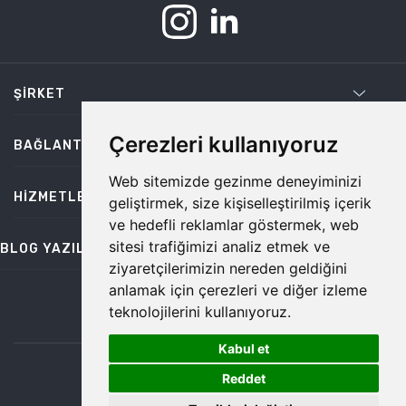
ŞIRKET
Çerezleri kullanıyoruz
BAĞLANTILAR
Web sitemizde gezinme deneyiminizi
HIZMETLER
geliştirmek, size kişiselleştirilmiş içerik
ve hedefli reklamlar göstermek, web
sitesi trafiğimizi analiz etmek ve
BLOG YAZILARI
ziyaretçilerimizin nereden geldiğini
anlamak için çerezleri ve diğer izleme
teknolojilerini kullanıyoruz.
bilgi@temiz.co
Kabul et
1
©2026 Temiz, Her Hakkı Saklıdır.
Reddet