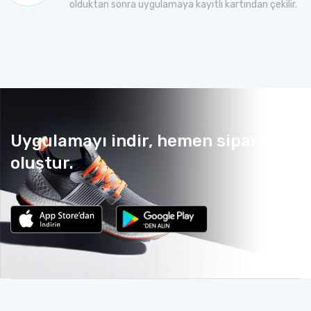
olduktan sonra uygulamaya kayıtlı kartından çekilir.
Uygulamayı indir, hemen sipariş
oluştur.