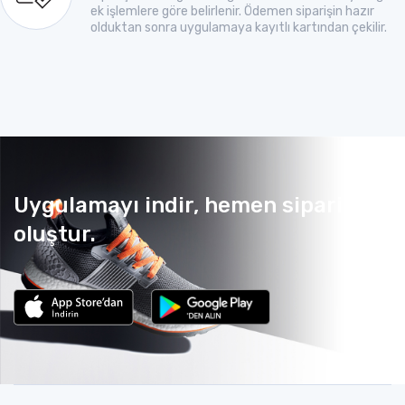
ek işlemlere göre belirlenir. Ödemen siparişin hazır
olduktan sonra uygulamaya kayıtlı kartından çekilir.
Uygulamayı indir, hemen sipariş
oluştur.