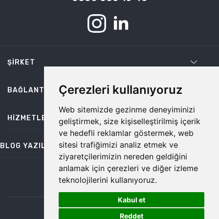
ŞIRKET
Çerezleri kullanıyoruz
BAĞLANTILAR
Web sitemizde gezinme deneyiminizi
HIZMETLER
geliştirmek, size kişiselleştirilmiş içerik
ve hedefli reklamlar göstermek, web
sitesi trafiğimizi analiz etmek ve
BLOG YAZILARI
ziyaretçilerimizin nereden geldiğini
anlamak için çerezleri ve diğer izleme
teknolojilerini kullanıyoruz.
bilgi@temiz.co
Kabul et
1
©2026 Temiz, Her Hakkı Saklıdır.
Reddet