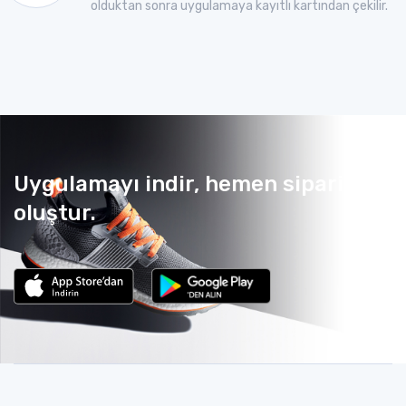
olduktan sonra uygulamaya kayıtlı kartından çekilir.
Uygulamayı indir, hemen sipariş
oluştur.