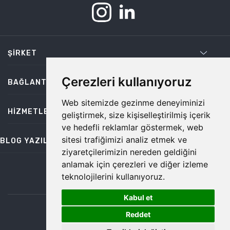
ŞIRKET
Çerezleri kullanıyoruz
BAĞLANTILAR
Web sitemizde gezinme deneyiminizi
HIZMETLER
geliştirmek, size kişiselleştirilmiş içerik
ve hedefli reklamlar göstermek, web
sitesi trafiğimizi analiz etmek ve
BLOG YAZILARI
ziyaretçilerimizin nereden geldiğini
anlamak için çerezleri ve diğer izleme
teknolojilerini kullanıyoruz.
bilgi@temiz.co
Kabul et
1
©2026 Temiz, Her Hakkı Saklıdır.
Reddet