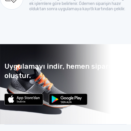
ek işlemlere göre belirlenir. Ödemen siparişin hazır
olduktan sonra uygulamaya kayıtlı kartından çekilir.
Uygulamayı indir, hemen sipariş
oluştur.