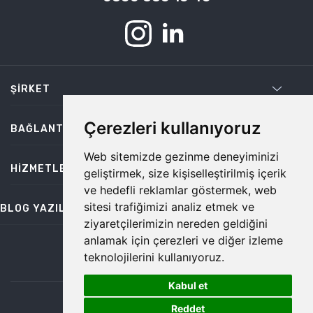
ŞIRKET
Çerezleri kullanıyoruz
BAĞLANTILAR
Web sitemizde gezinme deneyiminizi
HIZMETLER
geliştirmek, size kişiselleştirilmiş içerik
ve hedefli reklamlar göstermek, web
sitesi trafiğimizi analiz etmek ve
BLOG YAZILARI
ziyaretçilerimizin nereden geldiğini
anlamak için çerezleri ve diğer izleme
teknolojilerini kullanıyoruz.
bilgi@temiz.co
Kabul et
1
©2026 Temiz, Her Hakkı Saklıdır.
Reddet