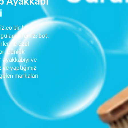
b Ayakkabı
i
z.co bir tık
ygulama Temiz; bot,
rlerine özel
or. Günlük
r ayakkabıyı ve
z ve yaptığımız
gelen markaları